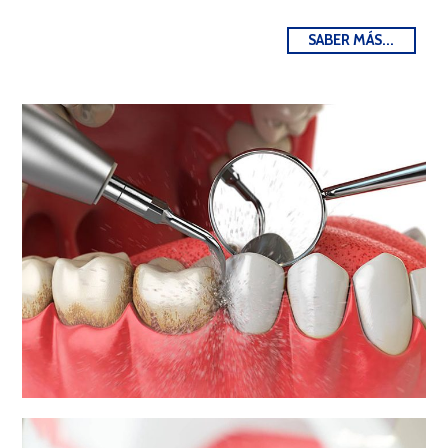
GINGIVITIS
SABER MÁS...
PERIODONTITIS
Las enfermedades periodontales pueden derivar en
problemas bucodentales, como el sangrado, mal
aliento, retracción, movilidad de dientes e incluso
dolor, además repercute directamente en la salud
general; aumentando el riesgo cardiovascular,
diabético o partos prematuros.
TRATAMIENTO PERIODONTAL