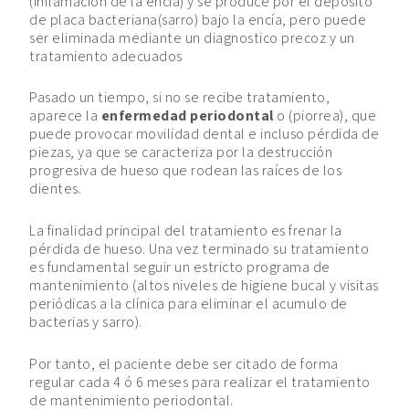
(inflamación de la encía) y se produce por el depósito
de placa bacteriana(sarro) bajo la encía, pero puede
ser eliminada mediante un diagnostico precoz y un
tratamiento adecuados
Pasado un tiempo, si no se recibe tratamiento,
aparece la
enfermedad periodontal
o (piorrea), que
puede provocar movilidad dental e incluso pérdida de
piezas, ya que se caracteriza por la destrucción
progresiva de hueso que rodean las raíces de los
dientes.
La finalidad principal del tratamiento es frenar la
pérdida de hueso. Una vez terminado su tratamiento
es fundamental seguir un estricto programa de
mantenimiento (altos niveles de higiene bucal y visitas
Periodoncia
periódicas a la clínica para eliminar el acumulo de
bacterias y sarro).
Por tanto, el paciente debe ser citado de forma
¿QUÉ SON LAS ENFERMEDADES PERIODENTALES?​
regular cada 4 ó 6 meses para realizar el tratamiento
de mantenimiento periodontal.